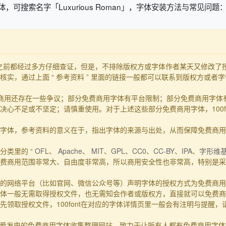
，可搜索名字「Luxurious Roman」，字体安装方法与常见问题
发布之前都经过多方仔细查证，但是，不排除版权方或字体作者某天又修改
实，通过上面 “ 参考资料 ” 里面的链接一般都可以联系到版权方或者
商用还存在一些争议；部分免费商用字体有平台限制；部分免费商用字体
心不足或不坚定；请慎重使用。对于上述这些部分免费商用字体，100f
的事实字体，参考资料的意义在于，指出字体的来源与出处，从而保障免费商
分类里的 “
OFL
、
Apache
、
MIT
、
GPL
、
CC0
、
CC-BY
、
IPA
、
字形维
费商用范围非常大、自由度非常高，所以商用安全性也非常高，特别是采用
的网络平台（比如官网、微信公众号等）声明字体的授权方式为免费商用
体一般无需取得授权文件，也无需知会作者或版权方，直接就可以免费商
领取授权文件，100font在对应的字体详情页里一般会有注明与提醒
一个主要靠爱发电的免费商用字体收集整理网站，致力于让所有人都有免费商用