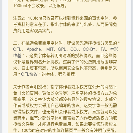
100font不会收录，以免误导。
注意2：100font只收录可以找到资料来源的事实字体，参
考资料的意义在于，指出字体的来源与出处，从而保障免
费商用是客观真实的。
二、在挑选免费商用字体时，建议优先选择授权分类里的 “
OFL
、
Apache
、
MIT
、
GPL
、
CC0
、
CC-BY
、
IPA
、
字形
维基
” ，这类字体有着明确清晰的授权协议，而且这些协
议都是世界知名开源协议，这类字体的免费商用范围非常
大、自由度非常高，所以商用安全性也非常高，特别是采
用 “
OFL协议
” 的字体，强烈推荐。
关于作者声明授权：指字体作者或版权方在公开的网络平
台（比如官网、微信公众号等）声明字体的授权方式为免
费商用。这类字体大部分都没有具体的授权协议，少部分
作者或版权方会采用自己编写的协议。这类字体一般无需
取得授权文件，也无需知会作者或版权方，直接就可以免
费商用，但有少部分字体可能需要先向作者或版权方领取
授权文件后，才能进行免费商用，如果需要先领取授权文
件，100font在对应的字体详情页里一般会有注明与提醒，