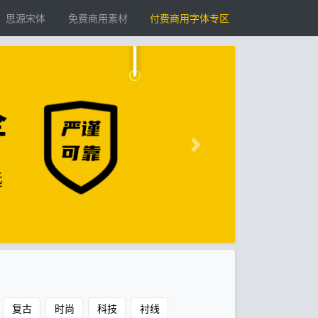
思源宋体
免费商用素材
付费商用字体专区
复古
时尚
科技
衬线