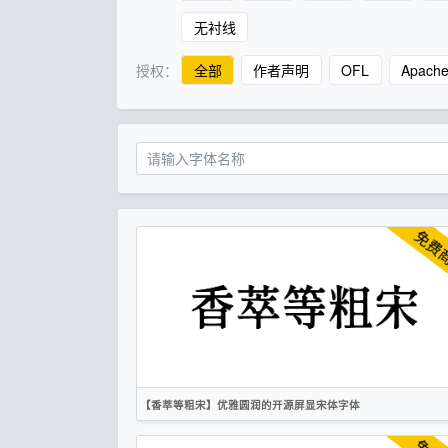
无衬线
授权：
全部
作者声明
OFL
Apach
【香萃等粗宋】优雅圆润的开源屏显宋体字体
简体