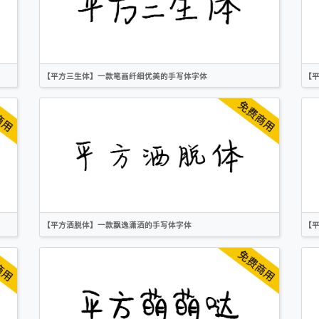
时尚
作者声明
【平方三生体】一款笔画纤细优美的手写体字体
【
简体
手写
卡通
作者声明
【平方洒脱体】一款飘逸潇洒的手写体字体
【
简体
手写
卡通
作者声明