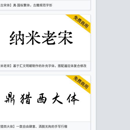
源古宋体】真·国标繁体，古籍规范字形
简体
繁体
宋体
复古
OFL
纳米老宋】基于汇文明朝制作的补充字体，搭配遍玨体复合修改
简体
繁体
宋体
作者声明
鼎猎西大体】一款自由肆意、洒脱无拘的手写行楷