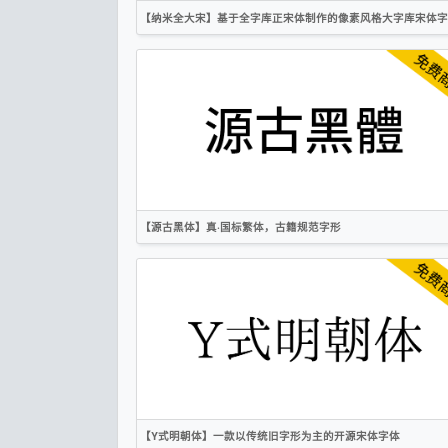
OFL
【纳米全大宋】基于全字库正宋体制作的像素风格大字库宋体字
简体
繁体
宋体
像素
OFL
【源古黑体】真·国标繁体，古籍规范字形
简体
繁体
黑体
复古
OFL
【Y式明朝体】一款以传统旧字形为主的开源宋体字体