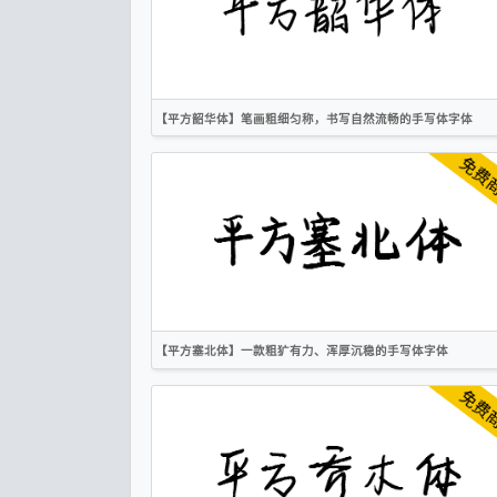
时尚
作者声明
【平方韶华体】笔画粗细匀称，书写自然流畅的手写体字体
简体
手写
时尚
作者声明
【平方塞北体】一款粗犷有力、浑厚沉稳的手写体字体
简体
书法
手写
标题