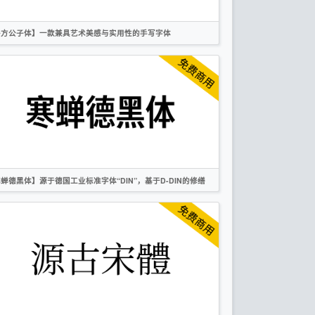
平方公子体】一款兼具艺术美感与实用性的手写字体
简体
手写
作者声明
蝉德黑体】源于德国工业标准字体“DIN”，基于D-DIN的修缮
简体
繁体
黑体
OFL