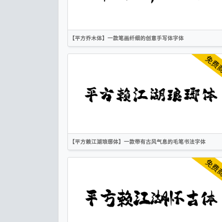
作者声明
【平方乔木体】一款笔画纤细的创意手写体字体
简体
手写
作者声明
【平方赖江湖琅琊体】一款带有古风气息的毛笔书法字体
简体
书法
创意
作者声明