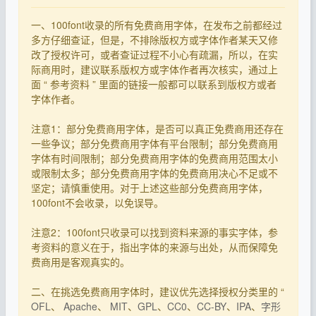
一、100font收录的所有免费商用字体，在发布之前都经过
多方仔细查证，但是，不排除版权方或字体作者某天又修
改了授权许可，或者查证过程不小心有疏漏，所以，在实
际商用时，建议联系版权方或字体作者再次核实，通过上
面 “ 参考资料 ” 里面的链接一般都可以联系到版权方或者
字体作者。
注意1：部分免费商用字体，是否可以真正免费商用还存在
一些争议；部分免费商用字体有平台限制；部分免费商用
字体有时间限制；部分免费商用字体的免费商用范围太小
或限制太多；部分免费商用字体的免费商用决心不足或不
坚定；请慎重使用。对于上述这些部分免费商用字体，
100font不会收录，以免误导。
注意2：100font只收录可以找到资料来源的事实字体，参
考资料的意义在于，指出字体的来源与出处，从而保障免
费商用是客观真实的。
二、在挑选免费商用字体时，建议优先选择授权分类里的 “
OFL
、
Apache
、
MIT
、
GPL
、
CC0
、
CC-BY
、
IPA
、
字形