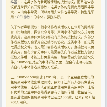
维基
” ，这类字体有着明确清晰的授权协议，而且这些协
议都是世界知名开源协议，这类字体的免费商用范围非常
大、自由度非常高，所以商用安全性也非常高，特别是采
用 “
OFL协议
” 的字体，强烈推荐。
关于作者声明授权：指字体作者或版权方在公开的网络平
台（比如官网、微信公众号等）声明字体的授权方式为免
费商用。这类字体大部分都没有具体的授权协议，少部分
作者或版权方会采用自己编写的协议。这类字体一般无需
取得授权文件，也无需知会作者或版权方，直接就可以免
费商用，但有少部分字体可能需要先向作者或版权方领取
授权文件后，才能进行免费商用，如果需要先领取授权文
件，100font在对应的字体详情页里一般会有注明与提醒，
请自行与字体作者或版权方联系。
三、100font.com创建于2019年，是一个主要靠爱发电的
免费商用字体收集整理网站，致力于让所有人都有免费商
用字体使用、让所有人都能正确使用免费商用字体、让所
有优秀的公益字体都能得到更有价值的传播，截至目前，
甄选后收录的免费商用字体已超过1500款，已累计吸引超
700万用户。