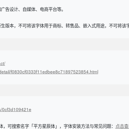
如广告设计、自媒体、电商平台等。
衍生版本，不可将该字体用于商标、转售品、嵌入式用途，不可将该
ct/
t/detail/f0830cf0333f11edbee8c71897523854.html
/s/0cf3d109421e
该字体，可搜索名字「平方星辰体」，字体安装方法与常见问题：
点击查