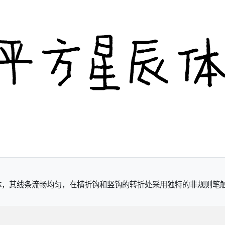
体，其线条流畅均匀，在横折钩和竖钩的转折处采用独特的非规则笔