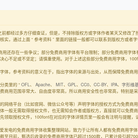
发布之前都经过多方仔细查证，但是，不排除版权方或字体作者某天又修改
实，通过上面 “ 参考资料 ” 里面的链接一般都可以联系到版权方或者
商用还存在一些争议；部分免费商用字体有平台限制；部分免费商用字体
心不足或不坚定；请慎重使用。对于上述这些部分免费商用字体，100f
的事实字体，参考资料的意义在于，指出字体的来源与出处，从而保障免费商
分类里的 “
OFL
、
Apache
、
MIT
、
GPL
、
CC0
、
CC-BY
、
IPA
、
字形维
费商用范围非常大、自由度非常高，所以商用安全性也非常高，特别是采用
的网络平台（比如官网、微信公众号等）声明字体的授权方式为免费商用
体一般无需取得授权文件，也无需知会作者或版权方，直接就可以免费商
领取授权文件，100font在对应的字体详情页里一般会有注明与提醒
一个主要靠爱发电的免费商用字体收集整理网站，致力于让所有人都有免费商用
至目前，甄选后收录的免费商用字体已超过1500款，已累计吸引超70