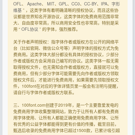
OFL
、
Apache
、
MIT
、
GPL
、
CC0
、
CC-BY
、
IPA
、
字形
维基
” ，这类字体有着明确清晰的授权协议，而且这些协
议都是世界知名开源协议，这类字体的免费商用范围非常
大、自由度非常高，所以商用安全性也非常高，特别是采
用 “
OFL协议
” 的字体，强烈推荐。
关于作者声明授权：指字体作者或版权方在公开的网络平
台（比如官网、微信公众号等）声明字体的授权方式为免
费商用。这类字体大部分都没有具体的授权协议，少部分
作者或版权方会采用自己编写的协议。这类字体一般无需
取得授权文件，也无需知会作者或版权方，直接就可以免
费商用，但有少部分字体可能需要先向作者或版权方领取
授权文件后，才能进行免费商用，如果需要先领取授权文
件，100font在对应的字体详情页里一般会有注明与提醒，
请自行与字体作者或版权方联系。
三、100font.com创建于2019年，是一个主要靠爱发电的
免费商用字体收集整理网站，致力于让所有人都有免费商
用字体使用、让所有人都能正确使用免费商用字体、让所
有优秀的公益字体都能得到更有价值的传播，截至目前，
甄选后收录的免费商用字体已超过1500款，已累计吸引超