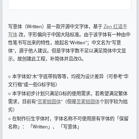
写意体（Written）是一款开源中文字体，基于
Zen 红道手
写体
改，字形偏向于中国大陆标准。由于该字体有一种由中
性笔书写出来的特性，故起名“Written”；中文名为“写意
体”，源于他人建议。但是字体字数不足以满足简体中文显
示，故创建此工程，补简体并且改G。
○ 本字体如“木”字底带钩等等，均视为设计差异（可参考“华
文行楷”或一些G标字帖）
○ 本字体初步计划只满足G标的使用需求，若希望满足繁体
需求，目前有“
苦累蛙圆体
”（但是
苦累蛙圆体
个别字较为拙
劣）
○ 在制作衍生字体时，字体名称不可使用原有字体的「保留
名称」： 「Written」、 「写意体」