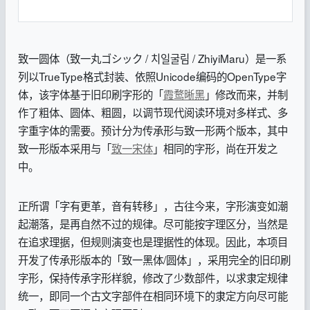
致一圆体（致一丸ゴシック / 치일굴림 / ZhiyiMaru）是一系
列以TrueType格式封装、依照Unicode编码的OpenType字
体，该字体基于旧印刷字形的「
霞鹜晰黑
」修改而来，并制
作了粗体、圆体、粗圆，以调节现代阅读环境对多样式、多
字重字体的需要。预计分为传承形与致一形两个版本，其中
致一形版本采用与「
致一宋体
」相同的字形，尚在开发之
中。
正所谓「字有更革，音有转移」，古往今来，字形演变如潮
起潮落，是再自然不过的规律。尽可能按字理区分，当然是
在追求理据，但规则演变也是理据性的体现。因此，本项目
开发了传承形版本的「致一黑体/圆体」，采用完全的旧印刷
字形，保持传承字形样貌，修改了少数部件，以求隶定规律
统一，即同一个古文字部件在相同环境下的隶定方向尽可能