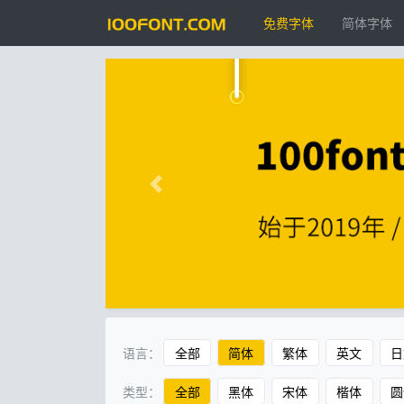
免费字体
简体字体
语言：
全部
简体
繁体
英文
日
类型：
全部
黑体
宋体
楷体
圆