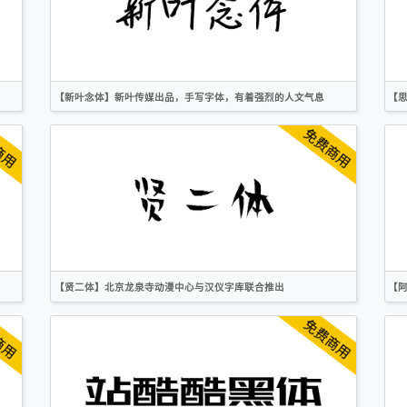
创意
作者声明
【新叶念体】新叶传媒出品，手写字体，有着强烈的人文气息
【
简体
手写
标题
创意
作者声明
【贤二体】北京龙泉寺动漫中心与汉仪字库联合推出
【
简体
标题
卡通
创意