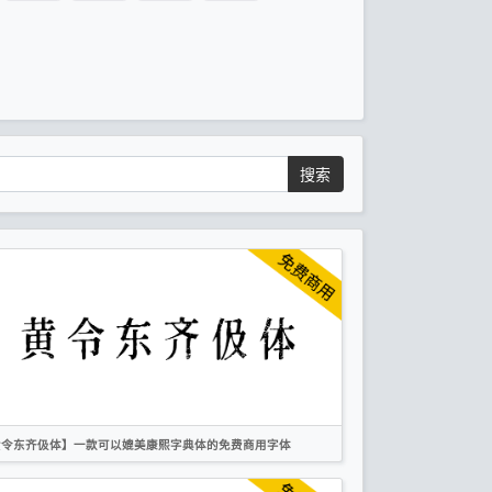
搜索
黄令东齐伋体】一款可以媲美康熙字典体的免费商用字体
简体