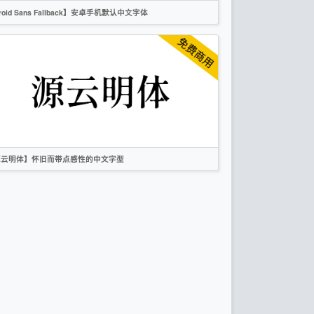
roid Sans Fallback】安卓手机默认中文字体
简体
繁体
Apache
源云明体】怀旧而带点感性的中文字型
简体
繁体
日文
宋体
复古
OFL