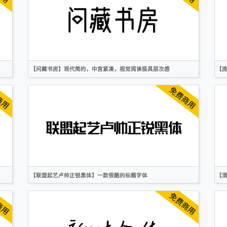
卡通
创意
作者声明
【问藏书房】现代简约，中宫紧凑，视觉阅读极具层次感
【庞
简体
标题
作者声明
【联盟起艺卢帅正锐黑体】一款很酷的标题字体
【
简体
黑体
标题