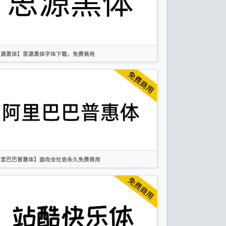
卡通
OFL
思源黑体】思源黑体字体下载，免费商用
简体
繁体
日文
韩文
黑体
OFL
阿里巴巴普惠体】面向全社会永久免费商用
简体
繁体
日文
韩文