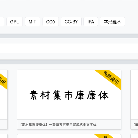
e
GPL
MIT
CC0
CC-BY
IPA
字形维基
【素材集市康康体】一款萌系可爱手写风格中文字体
【
简体