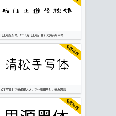
作者声明
门正道轻松体】2019庞门正道，全新免费商用字体
简体
标题
创意
作者声明
清松手写体】字形规矩大方、字体粗细均匀、形象漂亮
简体
繁体
手写