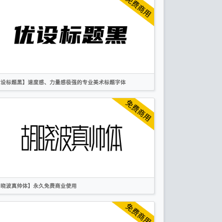
繁体
宋体
书法
复古
OFL
优设标题黑】速度感、力量感极强的专业美术标题字体
简体
黑体
标题
作者声明
胡晓波真帅体】永久免费商业使用
简体
标题