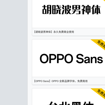
日文
手写
卡通
作者声明
【胡晓波男神体】永久免费商业使用
简体
标题
作者声明
【OPPO Sans】OPPO 全新品牌字体，免费商用
简体
繁体
黑体