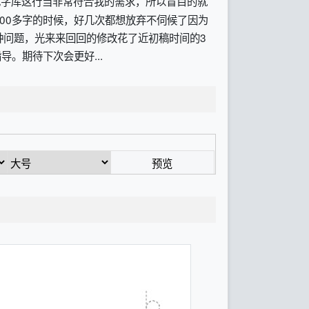
现字库这行当非常符合我的需求，所以盲目的就
00多字的时候，好几次都想放弃不伺候了因为
种问题，光来来回回的修改花了近初稿时间的3
。期待下次会更好...
预览