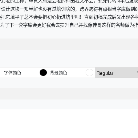
干到老的工种，毕竟人总是会老的种田我又不会，兜兜转转N年后发
设计这块一知半解也没有过培训啥的，跨界跨得有点狠当字库做到8
要把它填平了总不会要把初心扔进坑里吧！直到初稿完成后又出现各
，为了下一套字库会更好我会去提升自己并找像佳哥这样的名师做为指导
字体颜色
背景颜色