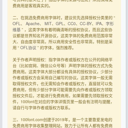
费商用是客观真实的。
二、在挑选免费商用字体时，建议优先选择授权分类里的 “
OFL
、
Apache
、
MIT
、
GPL
、
CC0
、
CC-BY
、
IPA
、
字形
维基
” ，这类字体有着明确清晰的授权协议，而且这些协
议都是世界知名开源协议，这类字体的免费商用范围非常
大、自由度非常高，所以商用安全性也非常高，特别是采
用 “
OFL协议
” 的字体，强烈推荐。
关于作者声明授权：指字体作者或版权方在公开的网络平
台（比如官网、微信公众号等）声明字体的授权方式为免
费商用。这类字体大部分都没有具体的授权协议，少部分
作者或版权方会采用自己编写的协议。这类字体一般无需
取得授权文件，也无需知会作者或版权方，直接就可以免
费商用，但有少部分字体可能需要先向作者或版权方领取
授权文件后，才能进行免费商用，如果需要先领取授权文
件，100font在对应的字体详情页里一般会有注明与提醒，
请自行与字体作者或版权方联系。
三、100font.com创建于2019年，是一个主要靠爱发电的
免费商用字体收集整理网站，致力于让所有人都有免费商