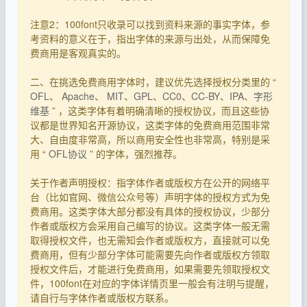
注意2：100font只收录可以找到资料来源的事实字体，参
考资料的意义在于，指出字体的来源与出处，从而保障免
费商用是客观真实的。
二、在挑选免费商用字体时，建议优先选择授权分类里的 “
OFL
、
Apache
、
MIT
、
GPL
、
CC0
、
CC-BY
、
IPA
、
字形
维基
” ，这类字体有着明确清晰的授权协议，而且这些协
议都是世界知名开源协议，这类字体的免费商用范围非常
大、自由度非常高，所以商用安全性也非常高，特别是采
用 “
OFL协议
” 的字体，强烈推荐。
关于作者声明授权：指字体作者或版权方在公开的网络平
台（比如官网、微信公众号等）声明字体的授权方式为免
费商用。这类字体大部分都没有具体的授权协议，少部分
作者或版权方会采用自己编写的协议。这类字体一般无需
取得授权文件，也无需知会作者或版权方，直接就可以免
费商用，但有少部分字体可能需要先向作者或版权方领取
授权文件后，才能进行免费商用，如果需要先领取授权文
件，100font在对应的字体详情页里一般会有注明与提醒，
请自行与字体作者或版权方联系。