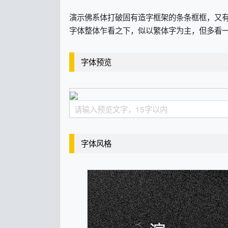
演示佛系体打破固有造字框架的条条框框，又
字体整体乍看之下，似以繁体字为主，但多看
字体预览
字体风格