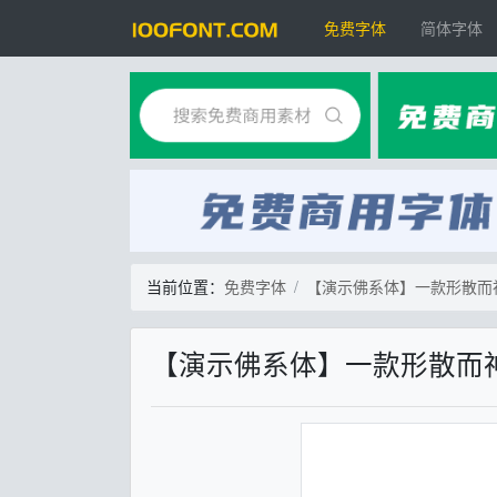
免费字体
简体字体
当前位置：
免费字体
【演示佛系体】一款形散而
【演示佛系体】一款形散而