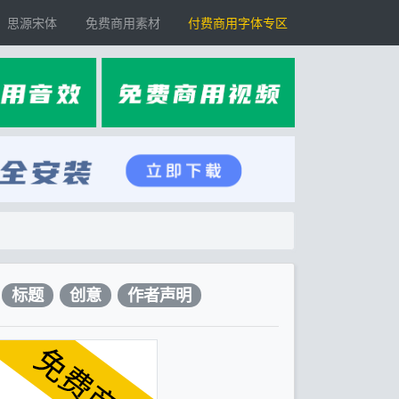
思源宋体
免费商用素材
付费商用字体专区
标题
创意
作者声明