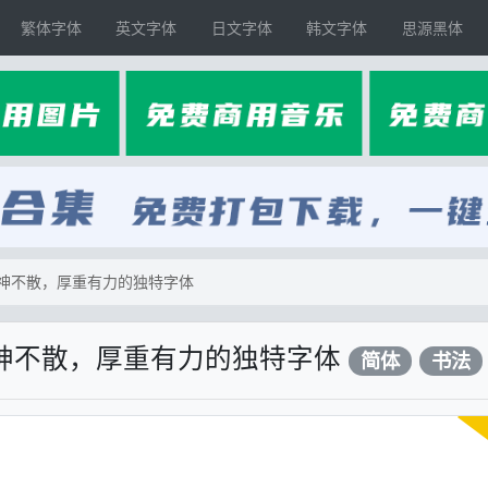
繁体字体
英文字体
日文字体
韩文字体
思源黑体
神不散，厚重有力的独特字体
神不散，厚重有力的独特字体
简体
书法