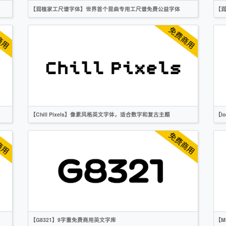
【润植家工尺谱字体】世界首个昆曲专用工尺谱免费公益字体
【
简体
英文
创意
无衬线
作者声明
【Chill Pixels】像素风格英文字体，适合数字和复古主题
【I
英文
像素
复古
无衬线
作者声明
【G8321】9字重免费商用英文字库
【M