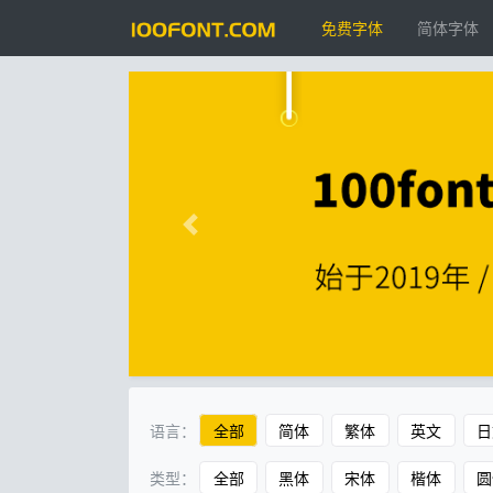
免费字体
简体字体
语言：
全部
简体
繁体
英文
日
类型：
全部
黑体
宋体
楷体
圆