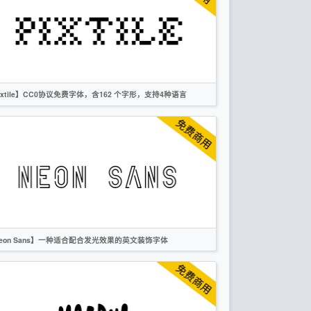
无衬线
OFL
ixtile】CC0协议免费字体，含162 个字形，支持4种语言
英文
像素
无衬线
CC0
eon Sans】一种适合配合发光效果的英文装饰字体
英文
创意
无衬线