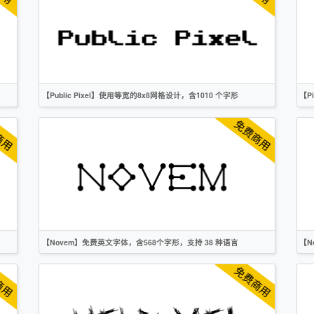
OFL
【Public Pixel】使用等宽的8x8网格设计，含1010 个字形
【P
英文
像素
无衬线
CC0
【Novem】免费英文字体，含568个字形，支持 38 种语言
【N
英文
创意
无衬线