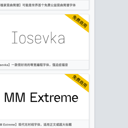
润植家昆曲简谱】可能是世界首个免费公益昆曲简谱字体
简体
英文
创意
无衬线
作者声明
osevka】一款很好用的等宽编程字体，强迫症福音
英文
科技
无衬线
OFL
M Extreme】现代无衬线字体，适用正文或超大标题