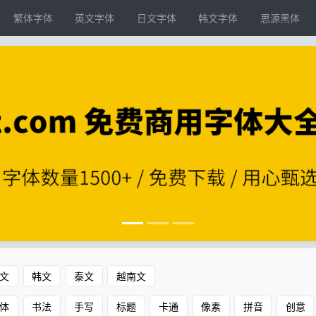
繁体字体
英文字体
日文字体
韩文字体
思源黑体
文
韩文
泰文
越南文
体
书法
手写
标题
卡通
像素
拼音
创意