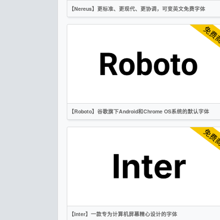
OFL
【Nereus】更标准、更现代、更协调，可变英文免费字体
英文
标题
无衬线
作者声明
【Roboto】谷歌旗下Android和Chrome OS系统的默认字体
英文
无衬线
OFL
【Inter】一款专为计算机屏幕精心设计的字体