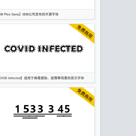
BM Plex Sans】IBM公司发布的开源字体
简体
繁体
英文
日文
韩文
泰文
无衬线
OVID Infected】适用于病毒感染、疫情等场景的英文字体
OFL
英文
标题
创意
无衬线
作者声明