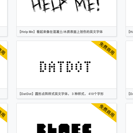
CC0
【Help Me】看起来像在混凝土/木质表面上划伤的英文字体
【H
英文
创意
无衬线
OFL
【DatDot】圆形点阵样式英文字体， 3 种样式， 410个字形
【D
英文
像素
创意
无衬线