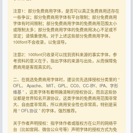
注意1：部分免费商用字体，是否可以真正免费商用还存在
一些争议；部分免费商用字体有平台限制；部分免费商用
字体有时间限制；部分免费商用字体的免费商用范围太小
或限制太多；部分免费商用字体的免费商用决心不足或不
坚定；请慎重使用。对于上述这些部分免费商用字体，
100font不会收录，以免误导。
注意2：100font只收录可以找到资料来源的事实字体，参
考资料的意义在于，指出字体的来源与出处，从而保障免
费商用是客观真实的。
二、在挑选免费商用字体时，建议优先选择授权分类里的 “
OFL
、
Apache
、
MIT
、
GPL
、
CC0
、
CC-BY
、
IPA
、
字形
维基
” ，这类字体有着明确清晰的授权协议，而且这些协
议都是世界知名开源协议，这类字体的免费商用范围非常
大、自由度非常高，所以商用安全性也非常高，特别是采
用 “
OFL协议
” 的字体，强烈推荐。
关于作者声明授权：指字体作者或版权方在公开的网络平
台（比如官网、微信公众号等）声明字体的授权方式为免