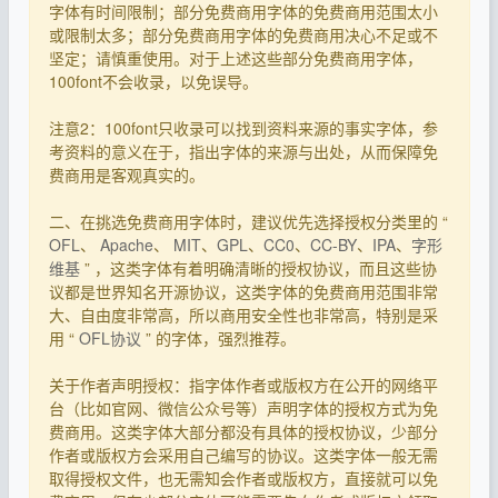
字体有时间限制；部分免费商用字体的免费商用范围太小
或限制太多；部分免费商用字体的免费商用决心不足或不
坚定；请慎重使用。对于上述这些部分免费商用字体，
100font不会收录，以免误导。
注意2：100font只收录可以找到资料来源的事实字体，参
考资料的意义在于，指出字体的来源与出处，从而保障免
费商用是客观真实的。
二、在挑选免费商用字体时，建议优先选择授权分类里的 “
OFL
、
Apache
、
MIT
、
GPL
、
CC0
、
CC-BY
、
IPA
、
字形
维基
” ，这类字体有着明确清晰的授权协议，而且这些协
议都是世界知名开源协议，这类字体的免费商用范围非常
大、自由度非常高，所以商用安全性也非常高，特别是采
用 “
OFL协议
” 的字体，强烈推荐。
关于作者声明授权：指字体作者或版权方在公开的网络平
台（比如官网、微信公众号等）声明字体的授权方式为免
费商用。这类字体大部分都没有具体的授权协议，少部分
作者或版权方会采用自己编写的协议。这类字体一般无需
取得授权文件，也无需知会作者或版权方，直接就可以免