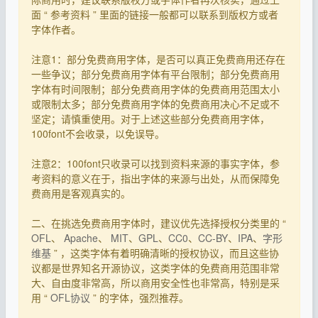
面 “ 参考资料 ” 里面的链接一般都可以联系到版权方或者
字体作者。
注意1：部分免费商用字体，是否可以真正免费商用还存在
一些争议；部分免费商用字体有平台限制；部分免费商用
字体有时间限制；部分免费商用字体的免费商用范围太小
或限制太多；部分免费商用字体的免费商用决心不足或不
坚定；请慎重使用。对于上述这些部分免费商用字体，
100font不会收录，以免误导。
注意2：100font只收录可以找到资料来源的事实字体，参
考资料的意义在于，指出字体的来源与出处，从而保障免
费商用是客观真实的。
二、在挑选免费商用字体时，建议优先选择授权分类里的 “
OFL
、
Apache
、
MIT
、
GPL
、
CC0
、
CC-BY
、
IPA
、
字形
维基
” ，这类字体有着明确清晰的授权协议，而且这些协
议都是世界知名开源协议，这类字体的免费商用范围非常
大、自由度非常高，所以商用安全性也非常高，特别是采
用 “
OFL协议
” 的字体，强烈推荐。