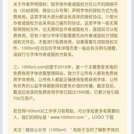
关于作者声明授权：指字体作者或版权方在公开的网络平
台（比如官网、微信公众号等）声明字体的授权方式为免
费商用。这类字体大部分都没有具体的授权协议，少部分
作者或版权方会采用自己编写的协议。这类字体一般无需
取得授权文件，也无需知会作者或版权方，直接就可以免
费商用，但有少部分字体可能需要先向作者或版权方领取
授权文件后，才能进行免费商用，如果需要先领取授权文
件，100font在对应的字体详情页里一般会有注明与提醒，
请自行与字体作者或版权方联系。
三、100font.com创建于2019年，是一个主要靠爱发电的
免费商用字体收集整理网站，致力于让所有人都有免费商
用字体使用、让所有人都能正确使用免费商用字体、让所
有优秀的公益字体都能得到更有价值的传播，截至目前，
甄选后收录的免费商用字体已超过1500款，已累计吸引超
700万用户。
若觉得100font对工作学习有帮助，可分享给更多有需要的
人，我们的网址是 “ www.100font.com ” ，
LOGO 下载
关注 “
微信公众号（100font）
” 有助于及时了解新字体的