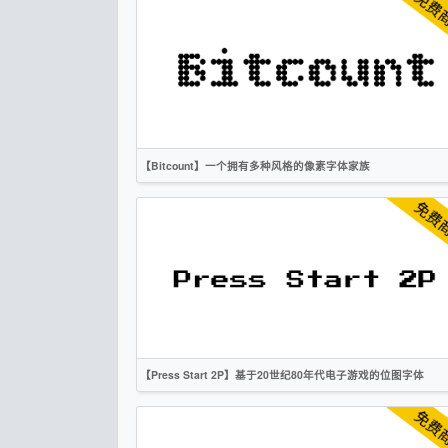
标题
像素
无衬线
OFL
【Bitcount】一个拥有多种风格的像素字体家族
英文
像素
复古
科技
无衬线
OFL
【Press Start 2P】基于20世纪80年代电子游戏的位图字体
英文
像素