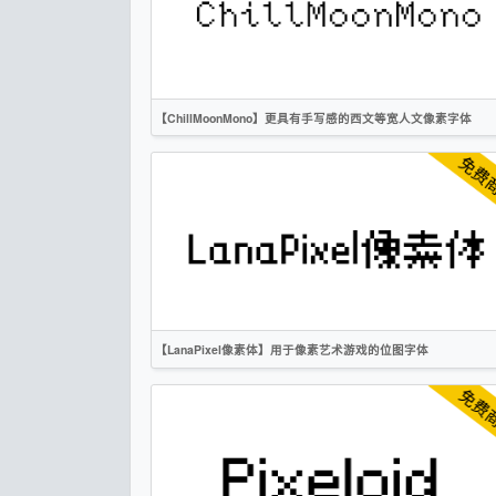
OFL
【ChillMoonMono】更具有手写感的西文等宽人文像素字体
英文
手写
像素
复古
无衬线
OFL
【LanaPixel像素体】用于像素艺术游戏的位图字体
简体
繁体
英文
日文