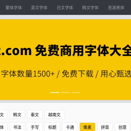
繁体字体
英文字体
日文字体
韩文字体
思源黑体
文
韩文
泰文
越南文
体
书法
手写
标题
卡通
像素
拼音
创意