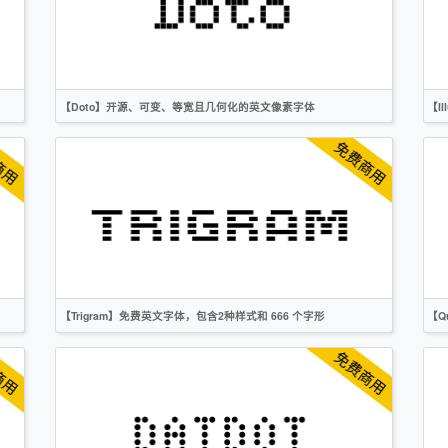
OFL
【Doto】开源、可变、等宽且几何化的英文像素字体
【I
英文
像素
创意
无衬线
OFL
【Trigram】免费英文字体，包含2种样式和 666 个字形
【Q
英文
像素
创意
无衬线