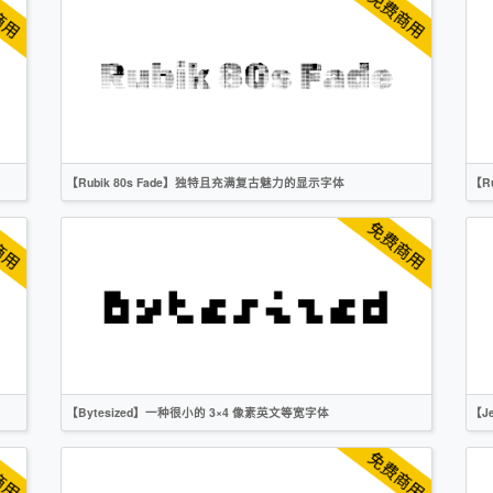
像素
创意
复古
科技
OFL
【Rubik 80s Fade】独特且充满复古魅力的显示字体
【R
英文
标题
像素
创意
复古
无衬线
OFL
【Bytesized】一种很小的 3×4 像素英文等宽字体
【J
英文
像素