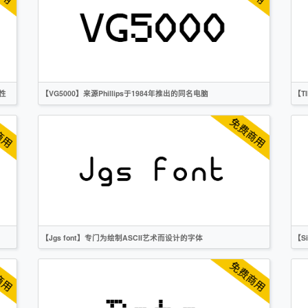
无衬线
OFL
机性
【VG5000】来源Phillips于1984年推出的同名电脑
【T
英文
像素
无衬线
OFL
【Jgs font】专门为绘制ASCII艺术而设计的字体
【S
英文
像素
无衬线