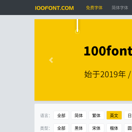
免费字体
简体字体
语言：
全部
简体
繁体
英文
日
类型：
全部
黑体
宋体
楷体
圆