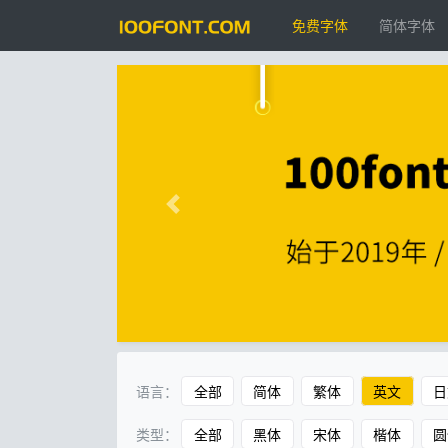
免费字体
简体字体
语言：
全部
简体
繁体
英文
日
类型：
全部
黑体
宋体
楷体
圆