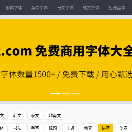
繁体字体
英文字体
日文字体
韩文字体
思源黑体
文
韩文
泰文
越南文
体
书法
手写
标题
卡通
像素
拼音
创意