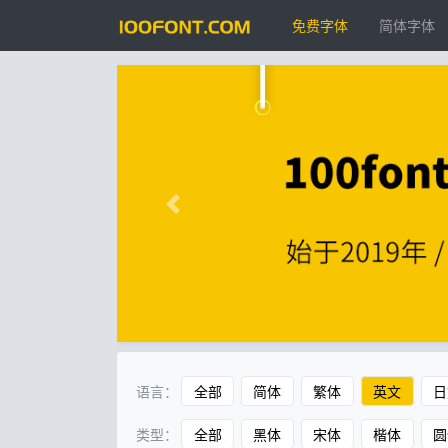
免费字体
简体字体
语言：
全部
简体
繁体
英文
日
类型：
全部
黑体
宋体
楷体
圆