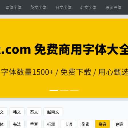
繁体字体
英文字体
日文字体
韩文字体
思源黑体
文
韩文
泰文
越南文
体
书法
手写
标题
卡通
像素
拼音
创意