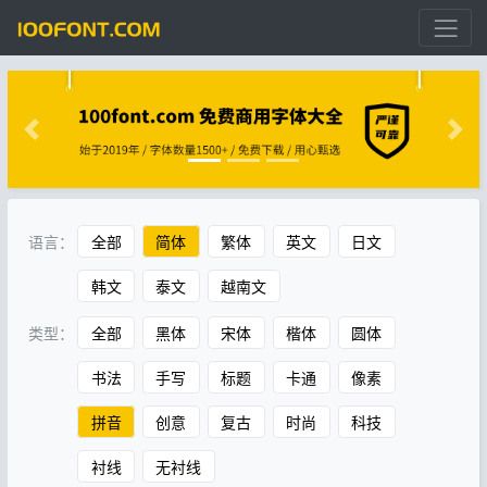
语言：
全部
简体
繁体
英文
日文
韩文
泰文
越南文
类型：
全部
黑体
宋体
楷体
圆体
书法
手写
标题
卡通
像素
拼音
创意
复古
时尚
科技
衬线
无衬线