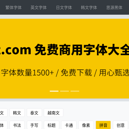
繁体字体
英文字体
日文字体
韩文字体
思源黑体
文
韩文
泰文
越南文
体
书法
手写
标题
卡通
像素
拼音
创意