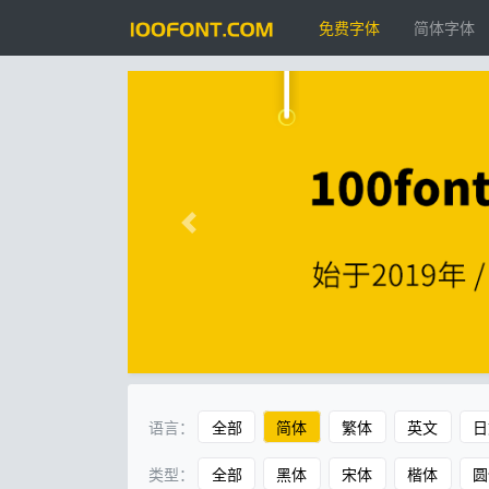
免费字体
简体字体
语言：
全部
简体
繁体
英文
日
类型：
全部
黑体
宋体
楷体
圆