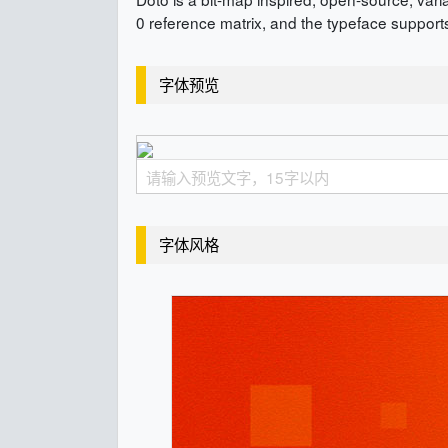
0 reference matrix, and the typeface supports
字体预览
字体风格