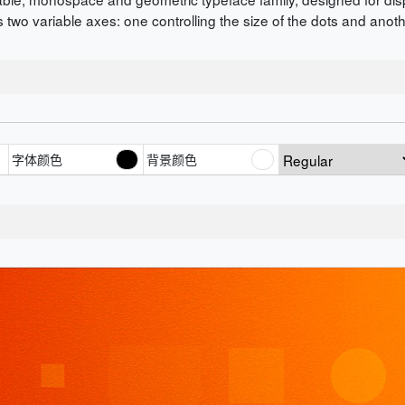
 two variable axes: one controlling the size of the dots and anoth
字体颜色
背景颜色