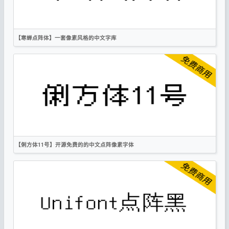
OFL
【寒蝉点阵体】一套像素风格的中文字库
简体
繁体
日文
像素
OFL
【俐方体11号】开源免费的的中文点阵像素字体
简体
繁体
日文
像素
OFL