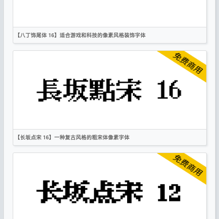
OFL
【八丁饰尾体 16】适合游戏和科技的像素风格装饰字体
简体
繁体
日文
标题
像素
科技
OFL
【长坂点宋 16】一种复古风格的粗宋体像素字体
简体
繁体
宋体
标题
像素