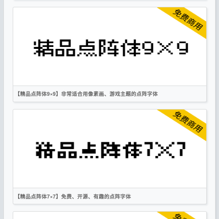
简体
繁体
日文
韩文
像素
OFL
【精品点阵体9×9】非常适合用像素画、游戏主题的点阵字体
简体
繁体
日文
像素
OFL
【精品点阵体7×7】免费、开源、有趣的点阵字体
简体