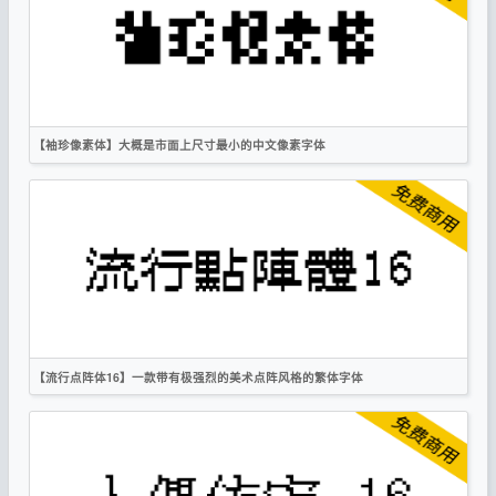
圆体
像素
OFL
【袖珍像素体】大概是市面上尺寸最小的中文像素字体
简体
繁体
像素
OFL
【流行点阵体16】一款带有极强烈的美术点阵风格的繁体字体
繁体
日文
像素