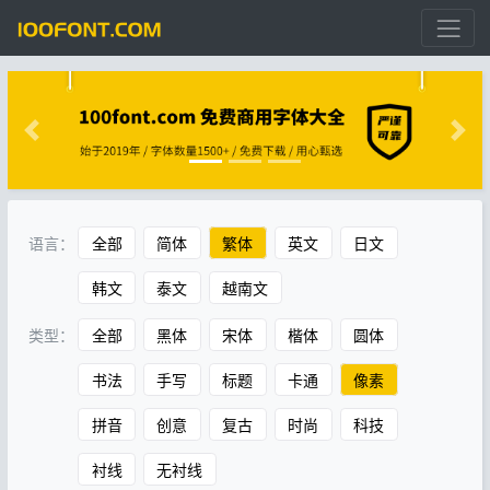
语言：
全部
简体
繁体
英文
日文
韩文
泰文
越南文
类型：
全部
黑体
宋体
楷体
圆体
书法
手写
标题
卡通
像素
拼音
创意
复古
时尚
科技
衬线
无衬线