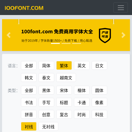
语言：
全部
简体
繁体
英文
日文
韩文
泰文
越南文
类型：
全部
黑体
宋体
楷体
圆体
书法
手写
标题
卡通
像素
拼音
创意
复古
时尚
科技
衬线
无衬线