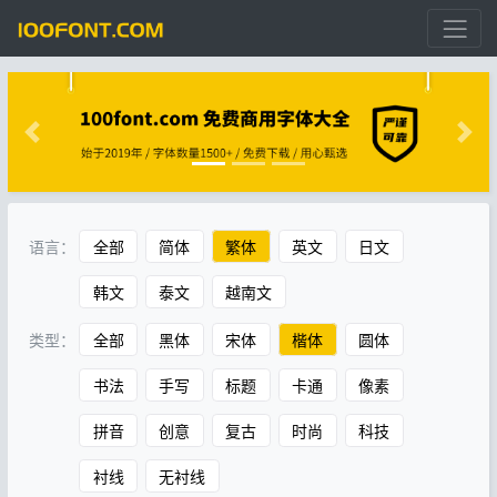
语言：
全部
简体
繁体
英文
日文
韩文
泰文
越南文
类型：
全部
黑体
宋体
楷体
圆体
书法
手写
标题
卡通
像素
拼音
创意
复古
时尚
科技
衬线
无衬线