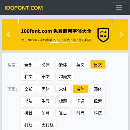
语言：
全部
简体
繁体
英文
日文
韩文
泰文
越南文
类型：
全部
黑体
宋体
楷体
圆体
书法
手写
标题
卡通
像素
拼音
创意
复古
时尚
科技
衬线
无衬线