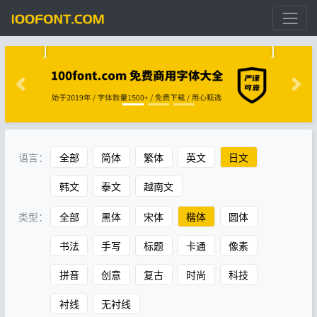
语言：
全部
简体
繁体
英文
日文
韩文
泰文
越南文
类型：
全部
黑体
宋体
楷体
圆体
书法
手写
标题
卡通
像素
拼音
创意
复古
时尚
科技
衬线
无衬线