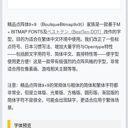
精品点阵体9×9 （BoutiqueBitmap9x9)）家族是一款基于M
+ BITMAP FONTS及
ベストテン（BestTen-DOT）
改作的字
型，目的为适合在繁体中文环境中使用。我们改正了一些标
点符号、日本习惯写法、增加大量字符与Opentype特性
——包括颜文字用符号、简体中文、直排特性等——使字型
使用更方便！这是一款带有极强烈的点阵风格的字型，非常
适合用在像素画、游戏相关主题等等。
注意：精品点阵体9×9的常规体与粗体的简体和繁体字符都
非常全，但是立体版、光晕版、方格版、圆形版、渐层版的
简体字符不是很全，可能会出现缺字，更适合应用于繁体场
景。
字体预览