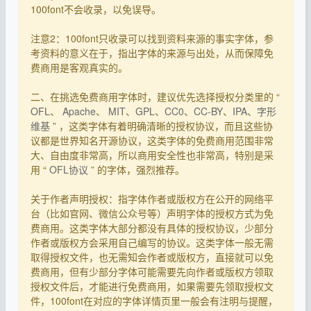
100font不会收录，以免误导。
注意2：100font只收录可以找到资料来源的事实字体，参
考资料的意义在于，指出字体的来源与出处，从而保障免
费商用是客观真实的。
二、在挑选免费商用字体时，建议优先选择授权分类里的 “
OFL
、
Apache
、
MIT
、
GPL
、
CC0
、
CC-BY
、
IPA
、
字形
维基
” ，这类字体有着明确清晰的授权协议，而且这些协
议都是世界知名开源协议，这类字体的免费商用范围非常
大、自由度非常高，所以商用安全性也非常高，特别是采
用 “
OFL协议
” 的字体，强烈推荐。
关于作者声明授权：指字体作者或版权方在公开的网络平
台（比如官网、微信公众号等）声明字体的授权方式为免
费商用。这类字体大部分都没有具体的授权协议，少部分
作者或版权方会采用自己编写的协议。这类字体一般无需
取得授权文件，也无需知会作者或版权方，直接就可以免
费商用，但有少部分字体可能需要先向作者或版权方领取
授权文件后，才能进行免费商用，如果需要先领取授权文
件，100font在对应的字体详情页里一般会有注明与提醒，