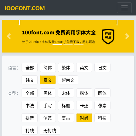
语言：
全部
简体
繁体
英文
日文
韩文
泰文
越南文
类型：
全部
黑体
宋体
楷体
圆体
书法
手写
标题
卡通
像素
拼音
创意
复古
时尚
科技
衬线
无衬线