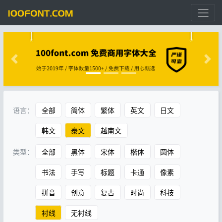
语言：
全部
简体
繁体
英文
日文
韩文
泰文
越南文
类型：
全部
黑体
宋体
楷体
圆体
书法
手写
标题
卡通
像素
拼音
创意
复古
时尚
科技
衬线
无衬线