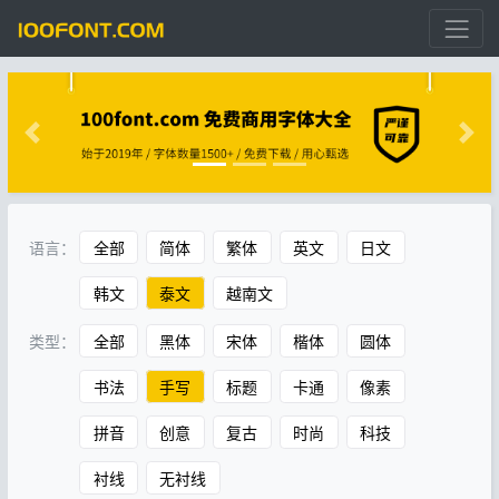
语言：
全部
简体
繁体
英文
日文
韩文
泰文
越南文
类型：
全部
黑体
宋体
楷体
圆体
书法
手写
标题
卡通
像素
拼音
创意
复古
时尚
科技
衬线
无衬线