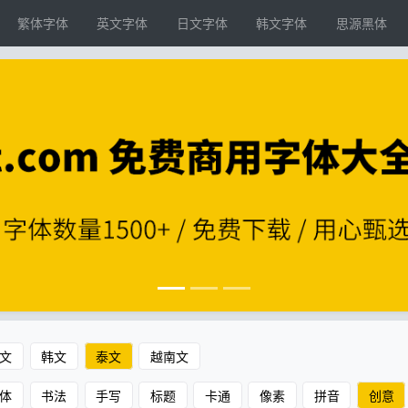
繁体字体
英文字体
日文字体
韩文字体
思源黑体
文
韩文
泰文
越南文
体
书法
手写
标题
卡通
像素
拼音
创意