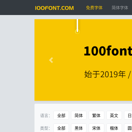
免费字体
简体字体
语言：
全部
简体
繁体
英文
日
类型：
全部
黑体
宋体
楷体
圆