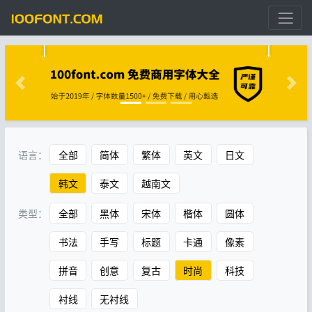
语言：
全部
简体
繁体
英文
日文
韩文
泰文
越南文
类型：
全部
黑体
宋体
楷体
圆体
书法
手写
标题
卡通
像素
拼音
创意
复古
时尚
科技
衬线
无衬线