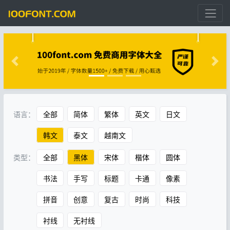
语言：
全部
简体
繁体
英文
日文
韩文
泰文
越南文
类型：
全部
黑体
宋体
楷体
圆体
书法
手写
标题
卡通
像素
拼音
创意
复古
时尚
科技
衬线
无衬线