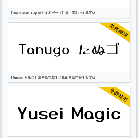
OFL
【Hachi Maru Pop はちまるポップ】复古圆形POP手写体
繁体
日文
圆体
手写
复古
OFL
【Tanugo たぬゴ】基于马克笔手绘体的日系可爱手写字体
繁体
日文
手写
卡通
OFL