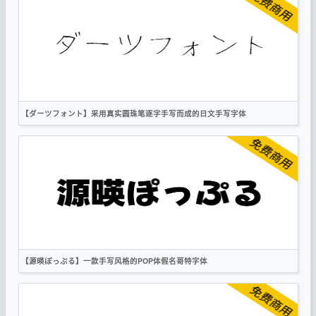
日文
黑体
圆体
手写
复古
OFL
【ダーツフォント】采用真实圆珠笔逐字手写而成的日文手写字体
日文
手写
OFL
【源暎ぽっぷる】一款手写风格的POP体假名哥特字体
日文
黑体