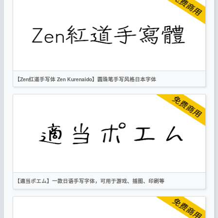
日文
宋体
手写
OFL
【Zen红道手写体 Zen Kurenaido】圆珠笔手写风格日本字体
繁体
日文
手写
OFL
【適当ポエム】一款日语手写字体，可用于游戏、插图、印刷等
繁体
日文