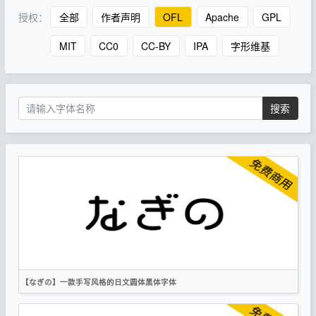
授权：
全部
作者声明
OFL
Apache
GPL
MIT
CC0
CC-BY
IPA
字形维基
搜索
【なぎの】一款手写风格的日文圆体黑体字体
繁体