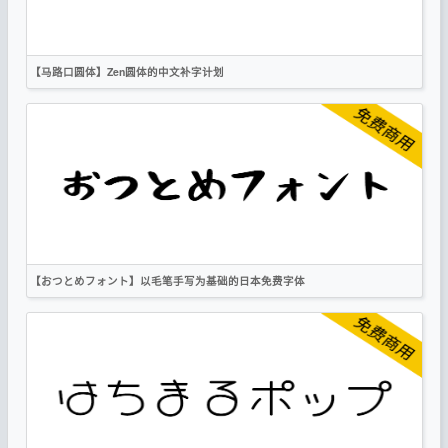
【马路口圆体】Zen圆体的中文补字计划
简体
繁体
日文
圆体
手写
卡通
OFL
【おつとめフォント】以毛笔手写为基础的日本免费字体
简体
繁体
日文
书法
手写