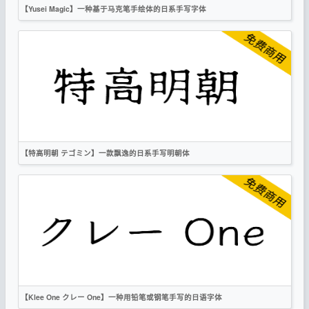
【Yusei Magic】一种基于马克笔手绘体的日系手写字体
繁体
日文
手写
卡通
OFL
【特高明朝 テゴミン】一款飘逸的日系手写明朝体
繁体
日文
宋体
手写
OFL
【Klee One クレー One】一种用铅笔或钢笔手写的日语字体