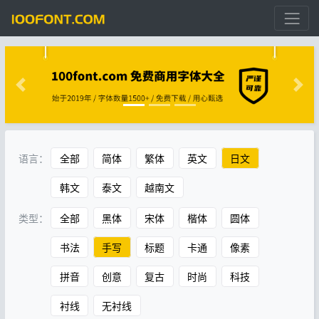
语言：
全部
简体
繁体
英文
日文
韩文
泰文
越南文
类型：
全部
黑体
宋体
楷体
圆体
书法
手写
标题
卡通
像素
拼音
创意
复古
时尚
科技
衬线
无衬线