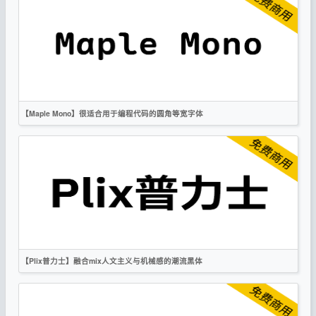
繁体
日文
标题
像素
科技
OFL
【Maple Mono】很适合用于编程代码的圆角等宽字体
简体
繁体
英文
日文
圆体
科技
OFL
【Plix普力士】融合mix人文主义与机械感的潮流黑体
简体
繁体