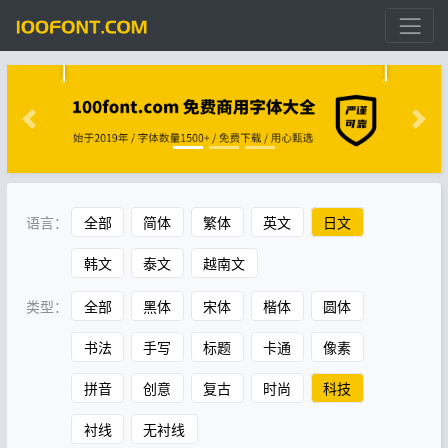
语言：
全部
简体
繁体
英文
日文
韩文
泰文
越南文
类型：
全部
黑体
宋体
楷体
圆体
书法
手写
标题
卡通
像素
拼音
创意
复古
时尚
科技
衬线
无衬线