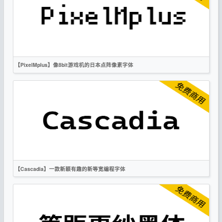
日文
黑体
科技
OFL
【PixelMplus】像8bit游戏机的日本点阵像素字体
日文
像素
科技
OFL
【Cascadia】一款新颖有趣的新等宽编程字体
简体
繁体
英文