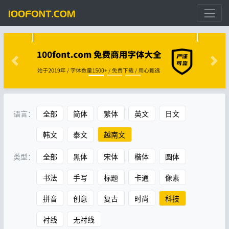
语言：
全部
简体
繁体
英文
日文
韩文
泰文
越南文
类型：
全部
黑体
宋体
楷体
圆体
书法
手写
标题
卡通
像素
拼音
创意
复古
时尚
科技
衬线
无衬线