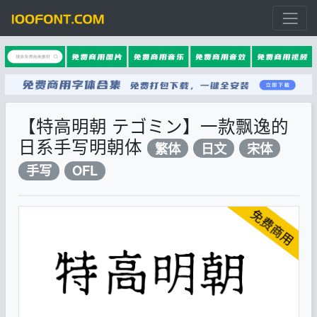
【特高明朝 テゴミン】一款飘逸的
日系手写明朝体
繁体
日文
宋体
手写
OFL