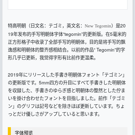
特高明朝（日文名：テゴミ，英文名：
）是20
New Tegomin
19年发布的手写明朝体字体“tegomin”的更新版。在5毫米的
正方形格子中收录了全部手写的明朝体，目的是将手写的飘
逸感和明朝体的整齐感相结合。以前的作品“ Tegomin”的字
形几乎已更新，我觉得字形有比前作更温柔。
2019年にリリースした手書き明朝体フォント「テゴミン」
の更新版です。5mm四方の升目にすべて手書きした明朝体
を収録した、手書きのゆらぎ感と明朝体の整然とした佇ま
いを掛け合わせたフォントを目指しました。前作「テゴミ
ン」のグリフは記号などを除きほぼ更新しています。ちょ
っとだけ優しさがアップしていると思います。
字体预览