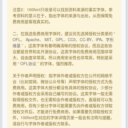
注意2：100font只收录可以找到资料来源的事实字体，参
考资料的意义在于，指出字体的来源与出处，从而保障免
费商用是客观真实的。
二、在挑选免费商用字体时，建议优先选择授权分类里的 “
OFL
、
Apache
、
MIT
、
GPL
、
CC0
、
CC-BY
、
IPA
、
字形
维基
” ，这类字体有着明确清晰的授权协议，而且这些协
议都是世界知名开源协议，这类字体的免费商用范围非常
大、自由度非常高，所以商用安全性也非常高，特别是采
用 “
OFL协议
” 的字体，强烈推荐。
关于作者声明授权：指字体作者或版权方在公开的网络平
台（比如官网、微信公众号等）声明字体的授权方式为免
费商用。这类字体大部分都没有具体的授权协议，少部分
作者或版权方会采用自己编写的协议。这类字体一般无需
取得授权文件，也无需知会作者或版权方，直接就可以免
费商用，但有少部分字体可能需要先向作者或版权方领取
授权文件后，才能进行免费商用，如果需要先领取授权文
件，100font在对应的字体详情页里一般会有注明与提醒，
请自行与字体作者或版权方联系。