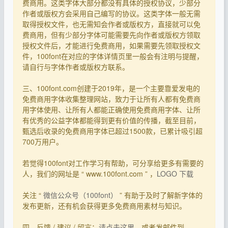
费商用。这类字体大部分都没有具体的授权协议，少部分
作者或版权方会采用自己编写的协议。这类字体一般无需
取得授权文件，也无需知会作者或版权方，直接就可以免
费商用，但有少部分字体可能需要先向作者或版权方领取
授权文件后，才能进行免费商用，如果需要先领取授权文
件，100font在对应的字体详情页里一般会有注明与提醒，
请自行与字体作者或版权方联系。
三、100font.com创建于2019年，是一个主要靠爱发电的
免费商用字体收集整理网站，致力于让所有人都有免费商
用字体使用、让所有人都能正确使用免费商用字体、让所
有优秀的公益字体都能得到更有价值的传播，截至目前，
甄选后收录的免费商用字体已超过1500款，已累计吸引超
700万用户。
若觉得100font对工作学习有帮助，可分享给更多有需要的
人，我们的网址是 “ www.100font.com ” ，
LOGO 下载
关注 “
微信公众号（100font）
” 有助于及时了解新字体的
发布更新，还有机会获得更多免费商用素材与知识。
四、反馈 / 建议 / 留言：
请点击这里
，或者发邮件到