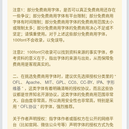
注意1：部分免费商用字体，是否可以真正免费商用还存在
一些争议；部分免费商用字体有平台限制；部分免费商用
字体有时间限制；部分免费商用字体的免费商用范围太小
或限制太多；部分免费商用字体的免费商用决心不足或不
坚定；请慎重使用。对于上述这些部分免费商用字体，
100font不会收录，以免误导。
注意2：100font只收录可以找到资料来源的事实字体，参
考资料的意义在于，指出字体的来源与出处，从而保障免
费商用是客观真实的。
二、在挑选免费商用字体时，建议优先选择授权分类里的 “
OFL
、
Apache
、
MIT
、
GPL
、
CC0
、
CC-BY
、
IPA
、
字形
维基
” ，这类字体有着明确清晰的授权协议，而且这些协
议都是世界知名开源协议，这类字体的免费商用范围非常
大、自由度非常高，所以商用安全性也非常高，特别是采
用 “
OFL协议
” 的字体，强烈推荐。
关于作者声明授权：指字体作者或版权方在公开的网络平
台（比如官网、微信公众号等）声明字体的授权方式为免