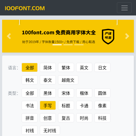
语言：
全部
简体
繁体
英文
日文
韩文
泰文
越南文
类型：
全部
黑体
宋体
楷体
圆体
书法
手写
标题
卡通
像素
拼音
创意
复古
时尚
科技
衬线
无衬线