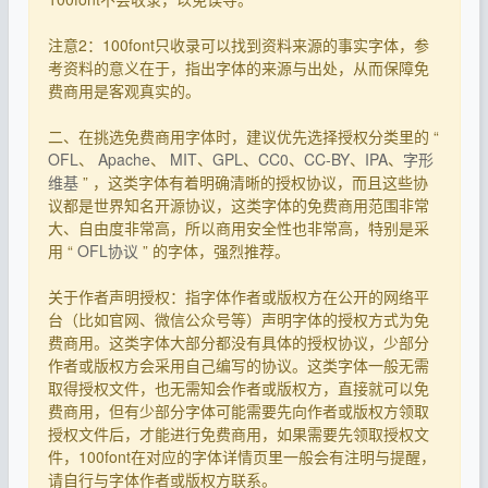
注意2：100font只收录可以找到资料来源的事实字体，参
考资料的意义在于，指出字体的来源与出处，从而保障免
费商用是客观真实的。
二、在挑选免费商用字体时，建议优先选择授权分类里的 “
OFL
、
Apache
、
MIT
、
GPL
、
CC0
、
CC-BY
、
IPA
、
字形
维基
” ，这类字体有着明确清晰的授权协议，而且这些协
议都是世界知名开源协议，这类字体的免费商用范围非常
大、自由度非常高，所以商用安全性也非常高，特别是采
用 “
OFL协议
” 的字体，强烈推荐。
关于作者声明授权：指字体作者或版权方在公开的网络平
台（比如官网、微信公众号等）声明字体的授权方式为免
费商用。这类字体大部分都没有具体的授权协议，少部分
作者或版权方会采用自己编写的协议。这类字体一般无需
取得授权文件，也无需知会作者或版权方，直接就可以免
费商用，但有少部分字体可能需要先向作者或版权方领取
授权文件后，才能进行免费商用，如果需要先领取授权文
件，100font在对应的字体详情页里一般会有注明与提醒，
请自行与字体作者或版权方联系。