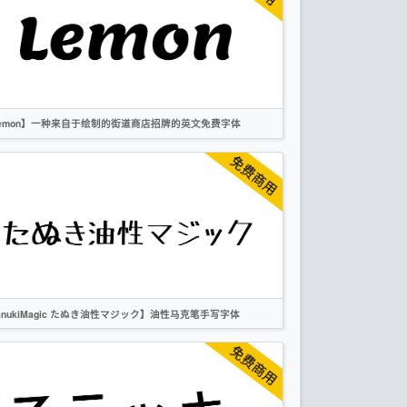
卡通
创意
作者声明
emon】一种来自于绘制的街道商店招牌的英文免费字体
英文
手写
标题
卡通
无衬线
OFL
anukiMagic たぬき油性マジック】油性马克笔手写字体
繁体
日文
书法