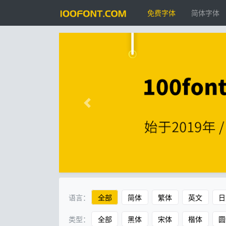
免费字体
简体字体
语言：
全部
简体
繁体
英文
日
类型：
全部
黑体
宋体
楷体
圆