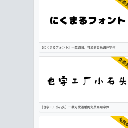
手写
卡通
无衬线
OFL
【にくまるフォント】一款圆润、可爱的日系圆体字体
繁体
日文
圆体
卡通
OFL
【也字工厂小石头】一款可爱温馨的免费商用字体
简体
繁体