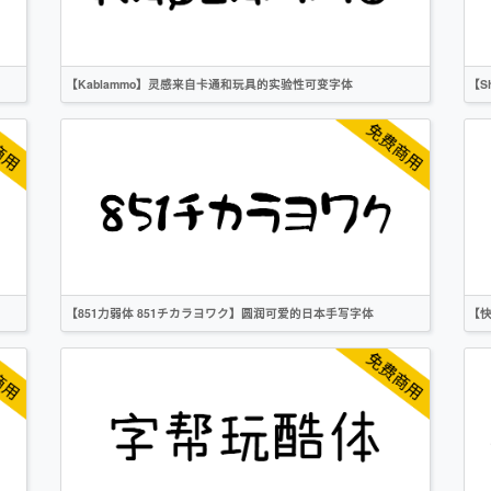
OFL
【Kablammo】灵感来自卡通和玩具的实验性可变字体
【S
英文
标题
卡通
创意
无衬线
OFL
【851力弱体 851チカラヨワク】圆润可爱的日本手写字体
【快
繁体
日文
手写
卡通
作者声明