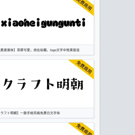
繁体
宋体
卡通
复古
OFL
黑滚滚体】浑厚可爱，用在标题、logo文字中效果极佳
英文
圆体
卡通
创意
作者声明
クラフト明朝】一款手绘风格免费日文字体
日文
手写