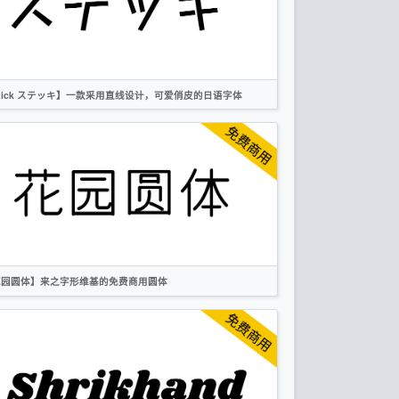
卡通
作者声明
tick ステッキ】一款采用直线设计，可爱俏皮的日语字体
繁体
日文
卡通
OFL
花园圆体】来之字形维基的免费商用圆体
简体
繁体
日文
圆体