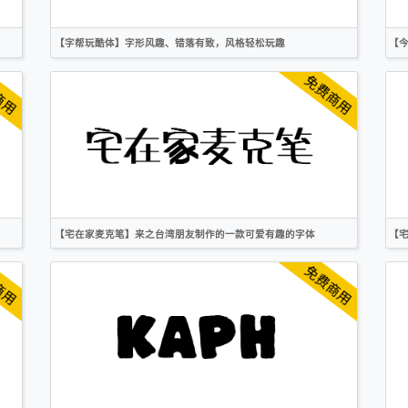
【字帮玩酷体】字形风趣、错落有致，风格轻松玩趣
【
简体
繁体
卡通
作者声明
【宅在家麦克笔】来之台湾朋友制作的一款可爱有趣的字体
【
简体
繁体
手写
卡通
作者声明