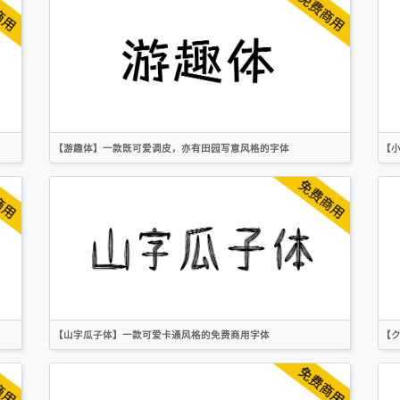
圆体
标题
卡通
OFL
【游趣体】一款既可爱调皮，亦有田园写意风格的字体
【小
简体
繁体
手写
卡通
创意
OFL
【山字瓜子体】一款可爱卡通风格的免费商用字体
【
简体
标题