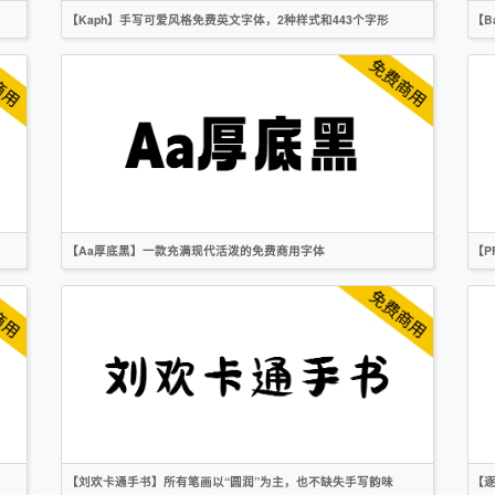
【Kaph】手写可爱风格免费英文字体，2种样式和443个字形
【B
英文
手写
标题
卡通
无衬线
OFL
【Aa厚底黑】一款充满现代活泼的免费商用字体
【
简体
标题
卡通
作者声明
【刘欢卡通手书】所有笔画以“圆润”为主，也不缺失手写韵味
【