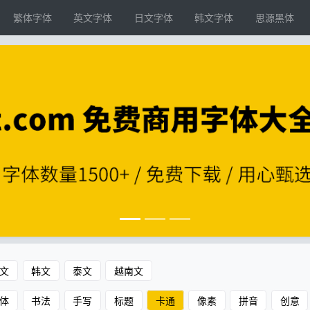
繁体字体
英文字体
日文字体
韩文字体
思源黑体
文
韩文
泰文
越南文
体
书法
手写
标题
卡通
像素
拼音
创意