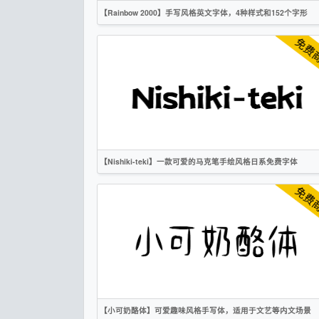
【Rainbow 2000】手写风格英文字体，4种样式和152个字形
英文
手写
卡通
创意
无衬线
CC0
【Nishiki-teki】一款可爱的马克笔手绘风格日系免费字体
繁体
日文
卡通
作者声明
【小可奶酪体】可爱趣味风格手写体，适用于文艺等内文场景