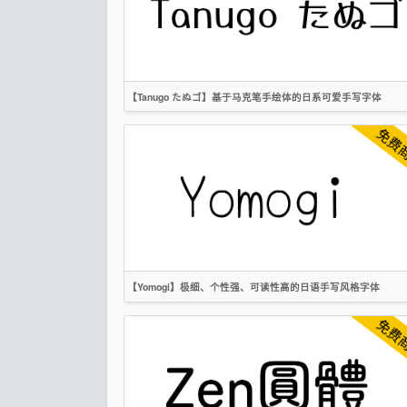
OFL
【Tanugo たぬゴ】基于马克笔手绘体的日系可爱手写字体
繁体
日文
手写
卡通
OFL
【Yomogi】极细、个性强、可读性高的日语手写风格字体
日文
手写
卡通
无衬线