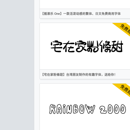
OFL
【摇滚乐 One】一款活泼动感的繁体、日文免费商用字体
繁体
日文
标题
卡通
OFL
【宅在家粉條甜】台湾朋友制作的有趣字体，送给你！
简体
繁体
手写
卡通
创意
作者声明