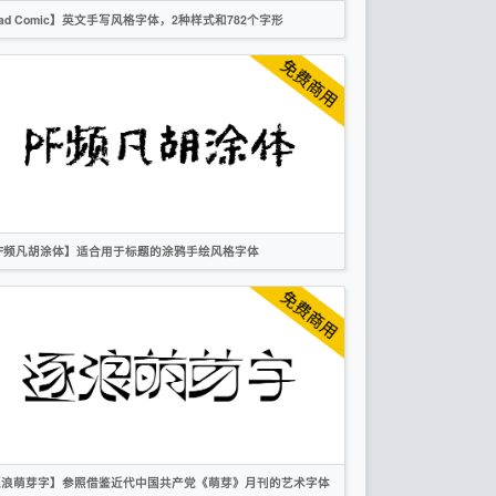
ad Comic】英文手写风格字体，2种样式和782个字形
英文
手写
卡通
无衬线
OFL
PF频凡胡涂体】适合用于标题的涂鸦手绘风格字体
简体
手写
标题
卡通
创意
作者声明
逐浪萌芽字】参照借鉴近代中国共产党《萌芽》月刊的艺术字体