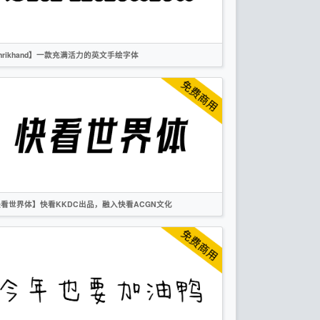
卡通
字形维基
hrikhand】一款充满活力的英文手绘字体
英文
手写
标题
卡通
无衬线
OFL
看世界体】快看KKDC出品，融入快看ACGN文化
简体
标题
卡通
创意
作者声明