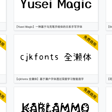
时尚
OFL
【Yusei Magic】一种基于马克笔手绘体的日系手写字体
【S
繁体
日文
手写
卡通
OFL
【cjkfonts 全濑体】基于濑户字体透过深度学习智能造字
【
简体
繁体
手写
卡通