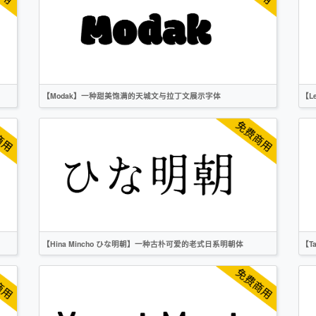
卡通
创意
作者声明
【Modak】一种甜美饱满的天城文与拉丁文展示字体
【L
英文
标题
卡通
无衬线
OFL
【Hina Mincho ひな明朝】一种古朴可爱的老式日系明朝体
【T
日文
宋体
卡通