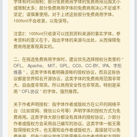
字体有时间限制；部分免费商用字体的免费商用范围太小
或限制太多；部分免费商用字体的免费商用决心不足或不
坚定；请慎重使用。对于上述这些部分免费商用字体，
100font不会收录，以免误导。
注意2：100font只收录可以找到资料来源的事实字体，参
考资料的意义在于，指出字体的来源与出处，从而保障免
费商用是客观真实的。
二、在挑选免费商用字体时，建议优先选择授权分类里的 “
OFL
、
Apache
、
MIT
、
GPL
、
CC0
、
CC-BY
、
IPA
、
字形
维基
” ，这类字体有着明确清晰的授权协议，而且这些协
议都是世界知名开源协议，这类字体的免费商用范围非常
大、自由度非常高，所以商用安全性也非常高，特别是采
用 “
OFL协议
” 的字体，强烈推荐。
关于作者声明授权：指字体作者或版权方在公开的网络平
台（比如官网、微信公众号等）声明字体的授权方式为免
费商用。这类字体大部分都没有具体的授权协议，少部分
作者或版权方会采用自己编写的协议。这类字体一般无需
取得授权文件，也无需知会作者或版权方，直接就可以免
费商用，但有少部分字体可能需要先向作者或版权方领取