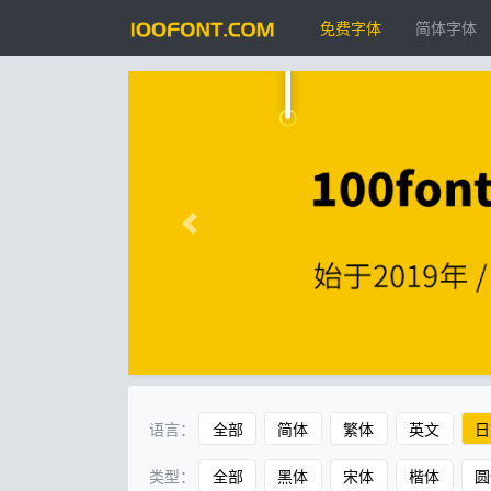
免费字体
简体字体
语言：
全部
简体
繁体
英文
日
类型：
全部
黑体
宋体
楷体
圆