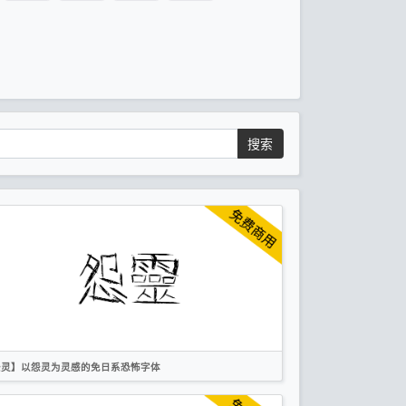
搜索
怨灵】以怨灵为灵感的免日系恐怖字体
繁体