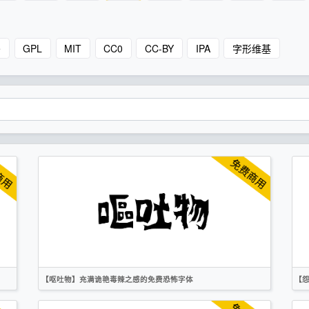
e
GPL
MIT
CC0
CC-BY
IPA
字形维基
【呕吐物】充满诡艳毒辣之感的免费恐怖字体
【
繁体