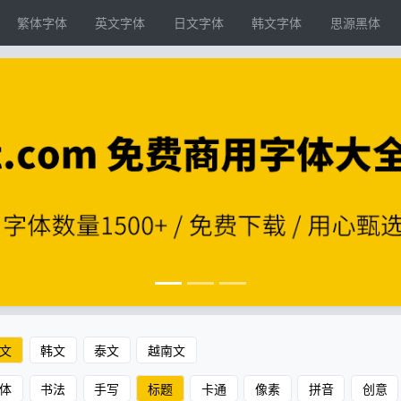
繁体字体
英文字体
日文字体
韩文字体
思源黑体
文
韩文
泰文
越南文
体
书法
手写
标题
卡通
像素
拼音
创意