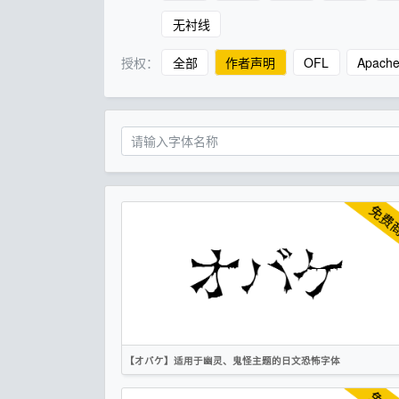
无衬线
授权：
全部
作者声明
OFL
Apach
【オバケ】适用于幽灵、鬼怪主题的日文恐怖字体
日文