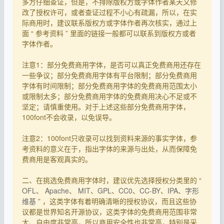
多方仔细查证，但是，不排除版权方或字体作者某天又修
改了授权许可，或者查证过程不小心有疏漏，所以，在实
际商用时，建议联系版权方或字体作者再次核实，通过上
面 “ 参考资料 ” 里面的链接一般都可以联系到版权方或者
字体作者。
注意1：部分免费商用字体，是否可以真正免费商用还存在
一些争议；部分免费商用字体有平台限制；部分免费商用
字体有时间限制；部分免费商用字体的免费商用范围太小
或限制太多；部分免费商用字体的免费商用决心不足或不
坚定；请慎重使用。对于上述这些部分免费商用字体，
100font不会收录，以免误导。
注意2：100font只收录可以找到资料来源的事实字体，参
考资料的意义在于，指出字体的来源与出处，从而保障免
费商用是客观真实的。
二、在挑选免费商用字体时，建议优先选择授权分类里的 “
OFL
、
Apache
、
MIT
、
GPL
、
CC0
、
CC-BY
、
IPA
、
字形
维基
” ，这类字体有着明确清晰的授权协议，而且这些协
议都是世界知名开源协议，这类字体的免费商用范围非常
大、自由度非常高，所以商用安全性也非常高，特别是采