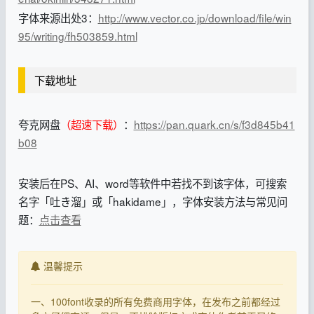
字体来源出处3：
http://www.vector.co.jp/download/file/win
95/writing/fh503859.html
下载地址
夸克网盘
（超速下载）
：
https://pan.quark.cn/s/f3d845b41
b08
安装后在PS、AI、word等软件中若找不到该字体，可搜索
名字「吐き溜」或「hakidame」，字体安装方法与常见问
题：
点击查看
温馨提示
一、100font收录的所有免费商用字体，在发布之前都经过