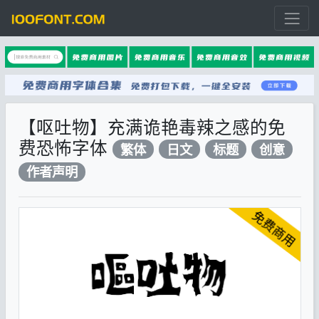
【呕吐物】充满诡艳毒辣之感的免
费恐怖字体
繁体
日文
标题
创意
作者声明