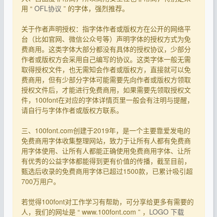
用 “
OFL协议
” 的字体，强烈推荐。
关于作者声明授权：指字体作者或版权方在公开的网络平
台（比如官网、微信公众号等）声明字体的授权方式为免
费商用。这类字体大部分都没有具体的授权协议，少部分
作者或版权方会采用自己编写的协议。这类字体一般无需
取得授权文件，也无需知会作者或版权方，直接就可以免
费商用，但有少部分字体可能需要先向作者或版权方领取
授权文件后，才能进行免费商用，如果需要先领取授权文
件，100font在对应的字体详情页里一般会有注明与提醒，
请自行与字体作者或版权方联系。
三、100font.com创建于2019年，是一个主要靠爱发电的
免费商用字体收集整理网站，致力于让所有人都有免费商
用字体使用、让所有人都能正确使用免费商用字体、让所
有优秀的公益字体都能得到更有价值的传播，截至目前，
甄选后收录的免费商用字体已超过1500款，已累计吸引超
700万用户。
若觉得100font对工作学习有帮助，可分享给更多有需要的
人，我们的网址是 “ www.100font.com ” ，
LOGO 下载