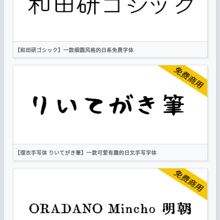
作者声明
【和田研ゴシック】一款细圆风格的日系免费字体
繁体
日文
圆体
复古
作者声明
【理衣手写体 りいてがき筆】一款可爱有趣的日文手写字体
繁体
日文
手写
复古