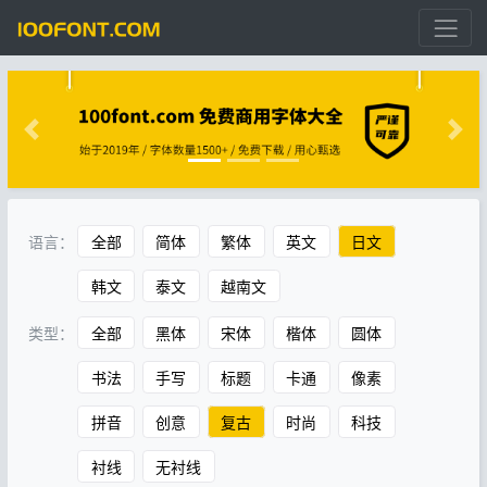
语言：
全部
简体
繁体
英文
日文
韩文
泰文
越南文
类型：
全部
黑体
宋体
楷体
圆体
书法
手写
标题
卡通
像素
拼音
创意
复古
时尚
科技
衬线
无衬线