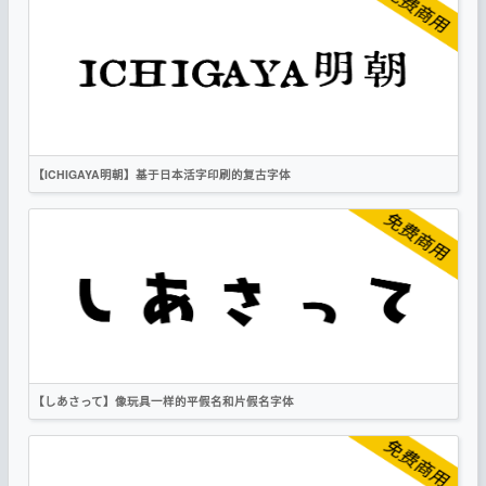
繁体
日文
宋体
像素
复古
作者声明
【ICHIGAYA明朝】基于日本活字印刷的复古字体
繁体
日文
宋体
复古
作者声明
【しあさって】像玩具一样的平假名和片假名字体
日文
复古