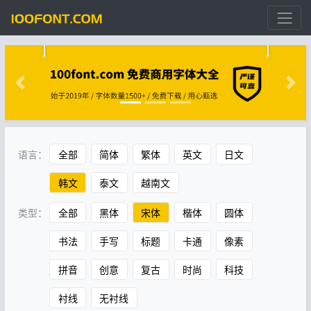
语言：
全部
简体
繁体
英文
日文
韩文
泰文
越南文
类型：
全部
黑体
宋体
楷体
圆体
书法
手写
标题
卡通
像素
拼音
创意
复古
时尚
科技
衬线
无衬线