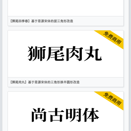
宋体
圆体
OFL
【狮尾四季春】基于思源宋体的拔三角形改造
简体
繁体
日文
韩文
宋体
OFL
【狮尾肉丸】基于思源宋体的三角形换半圆形改造
简体
繁体
日文
韩文
宋体