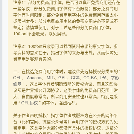
注意1：部分免费商用字体，是否可以真正免费商用还存在
一些争议；部分免费商用字体有平台限制；部分免费商用
字体有时间限制；部分免费商用字体的免费商用范围太小
或限制太多；部分免费商用字体的免费商用决心不足或不
坚定；请慎重使用。对于上述这些部分免费商用字体，
100font不会收录，以免误导。
注意2：100font只收录可以找到资料来源的事实字体，参
考资料的意义在于，指出字体的来源与出处，从而保障免
费商用是客观真实的。
二、在挑选免费商用字体时，建议优先选择授权分类里的 “
OFL
、
Apache
、
MIT
、
GPL
、
CC0
、
CC-BY
、
IPA
、
字形
维基
” ，这类字体有着明确清晰的授权协议，而且这些协
议都是世界知名开源协议，这类字体的免费商用范围非常
大、自由度非常高，所以商用安全性也非常高，特别是采
用 “
OFL协议
” 的字体，强烈推荐。
关于作者声明授权：指字体作者或版权方在公开的网络平
台（比如官网、微信公众号等）声明字体的授权方式为免
费商用。这类字体大部分都没有具体的授权协议，少部分
作者或版权方会采用自己编写的协议。这类字体一般无需