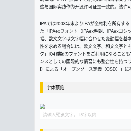
这与国际实践作为开源许可证是一致的。该许可证在2
IPAでは2003年末よりIPAが全権利を所有
た「IPAexフォント（IPAex明朝、IPA
幅、欧文文字は文字幅に合わせた変動幅を基
性を求める場合には、欧文文字、和文文字ともに固
ク」の4種類のフォントをご利用になることもできま
ンスとしての国際的な慣習にも整合性を持つライセンス
I）による「オープンソース定義（OSD）」に準
字体预览