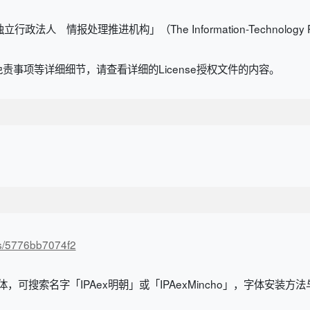
政法人 情报处理推进机构」（The Information-Technology Pro
责事项等详细细节，请查看详细的License授权文件的内容。
/s/5776bb7074f2
体，可搜索名字「IPAex明朝」或「IPAexMincho」，字体安装方