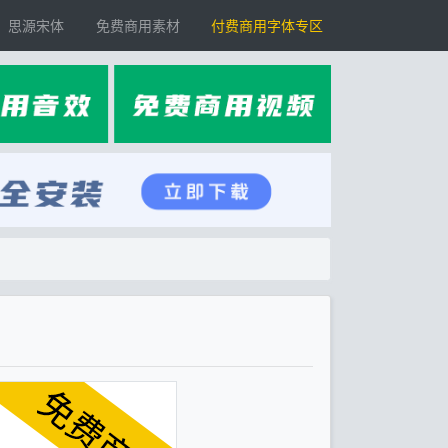
思源宋体
免费商用素材
付费商用字体专区