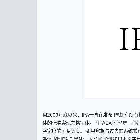
自2003年底以来，IPA一直在发布IPA拥有所有权利
体的标准实现文档字体。 “ IPAEX字体”是
字宽度的可变宽度。 如果您想与过去的系统兼容，还
朝体”和“ IPA P 黑体”，它们的欧洲和日本文字具有